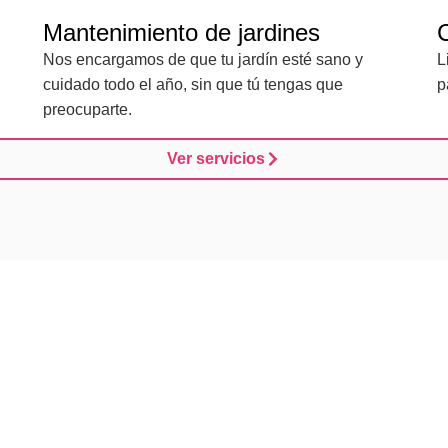
Mantenimiento de jardines
Nos encargamos de que tu jardín esté sano y
L
cuidado todo el año, sin que tú tengas que
p
preocuparte.
Ver servicios
sto para ponerte en mar
mantener tu jardín o piscina en
do y sin líos. Escríbenos y te
el primer momento.