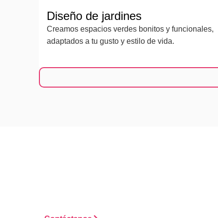
Diseño de jardines
Creamos espacios verdes bonitos y funcionales,
adaptados a tu gusto y estilo de vida.
¿Li
Tanto si necesitas un diseño nuevo como si quieres 
buen estado, aquí estamos. Te lo ponemos fácil, rápi
contamos cómo podemos ayudarte desde 