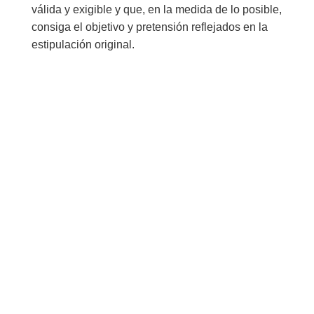
válida y exigible y que, en la medida de lo posible,
consiga el objetivo y pretensión reflejados en la
estipulación original.
¿Listo para ponerte en
marcha?
Tanto si necesitas un
diseño nuevo como si
quieres mantener tu
jardín o piscina en buen
estado, aquí estamos. Te
lo ponemos fácil, rápido
y sin líos. Escríbenos y te
contamos cómo