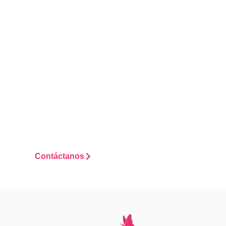
Tanto si necesitas un
diseño nuevo como si
quieres mantener tu
jardín o piscina en buen
estado, aquí estamos. Te
lo ponemos fácil, rápido
y sin líos. Escríbenos y te
contamos cómo
podemos ayudarte
desde el primer
momento.
Contáctanos