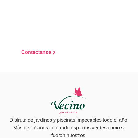
lo ponemos fácil, rápido
y sin líos. Escríbenos y te
contamos cómo
podemos ayudarte
desde el primer
momento.
Contáctanos
Disfruta de jardines y piscinas impecables todo el año.
Más de 17 años cuidando espacios verdes como si
fueran nuestros.