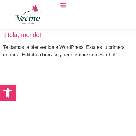
Quiénes somos
¡Hola, mundo!
Te damos la bienvenida a WordPress. Esta es tu primera
entrada. Edítala o bórrala, ¡luego empieza a escribir!
¿Listo para ponerte en
Abrir barra de herramientas
marcha?
Tanto si necesitas un
diseño nuevo como si
quieres mantener tu
jardín o piscina en buen
estado, aquí estamos. Te